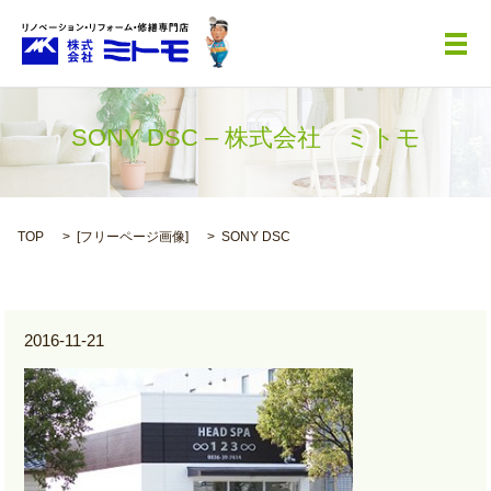
メ
SONY DSC – 株式会社 ミトモ
TOP
[
フリーページ画像
]
SONY DSC
2016-11-21