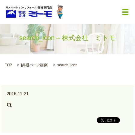
メ
search_icon – 株式会社 ミトモ
TOP
[
共通パーツ画像
]
search_icon
2016-11-21