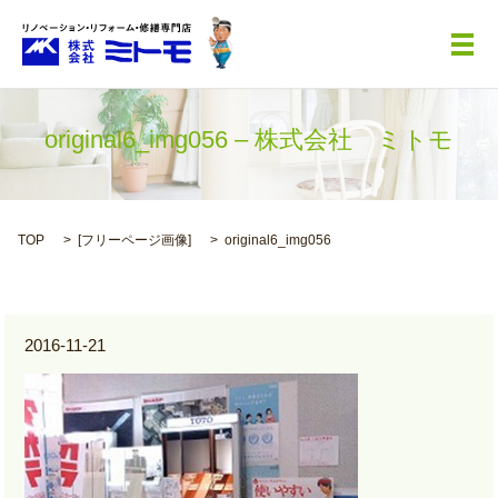
メ
original6_img056 – 株式会社 ミトモ
TOP
[
フリーページ画像
]
original6_img056
2016-11-21