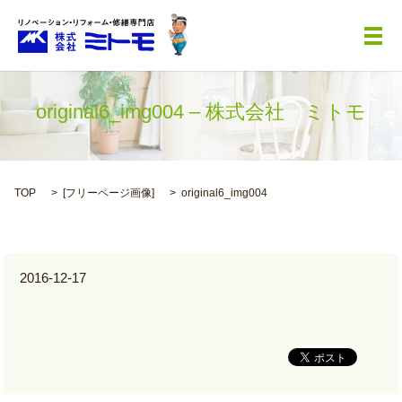
メ
original6_img004 – 株式会社 ミトモ
TOP
[
フリーページ画像
]
original6_img004
2016-12-17