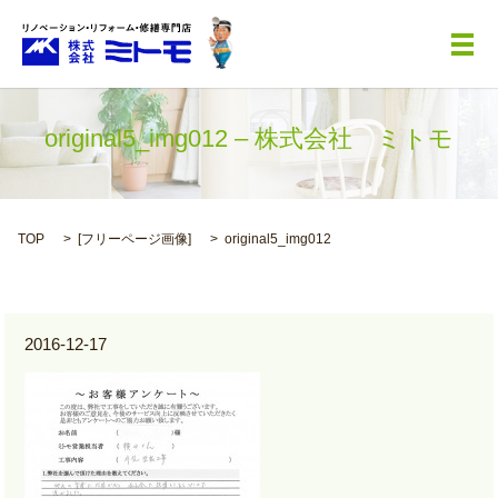
メ
original5_img012 – 株式会社 ミトモ
TOP
[
フリーページ画像
]
original5_img012
2016-12-17