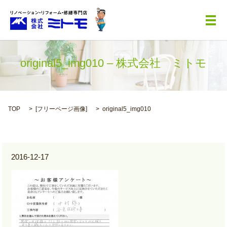
メ
original5_img010 – 株式会社 ミトモ
TOP
[
フリーページ画像
]
original5_img010
2016-12-17