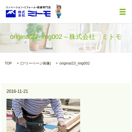
メ
original23_img002 – 株式会社 ミトモ
TOP
[
フリーページ画像
]
original23_img002
2016-11-21