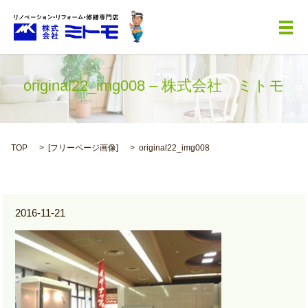
メ
original22_img008 – 株式会社 ミトモ
TOP
[
フリーページ画像
]
original22_img008
2016-11-21