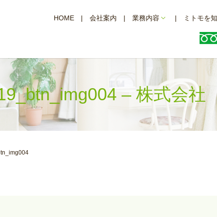
HOME
会社案内
業務内容
ミトモを
nal19_btn_img004 – 株式
btn_img004