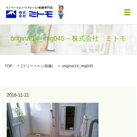
メ
original14_img045 – 株式会社 ミトモ
TOP
[
フリーページ画像
]
original14_img045
2016-11-21