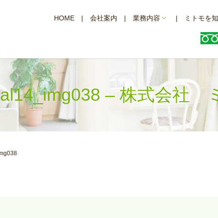
HOME
会社案内
業務内容
ミトモを
ginal14_img038 – 株式会社
img038