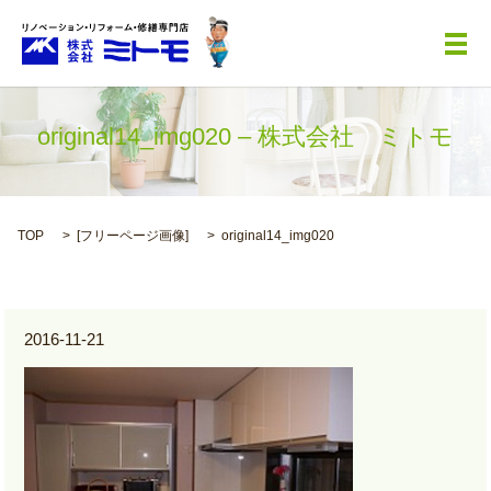
メ
original14_img020 – 株式会社 ミトモ
TOP
[
フリーページ画像
]
original14_img020
2016-11-21