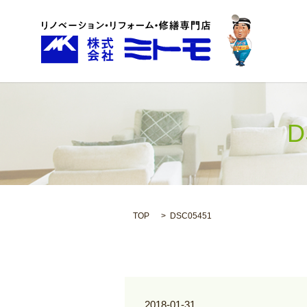
D
TOP
DSC05451
2018-01-31