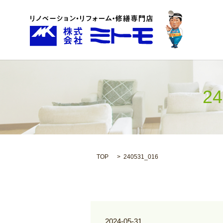
2
TOP
240531_016
2024-05-31