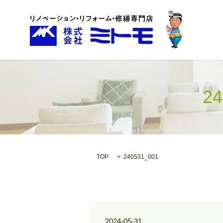
2
TOP
240531_001
2024-05-31