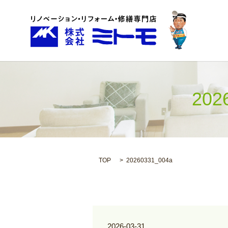
20
TOP
20260331_004a
2026-03-31