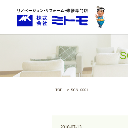
S
TOP
SCN_0001
2018-07-13