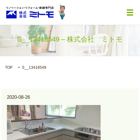
メ
S__13418549 – 株式会社 ミトモ
TOP
S__13418549
2020-08-26