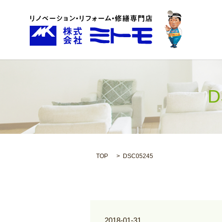
D
TOP
DSC05245
2018-01-31