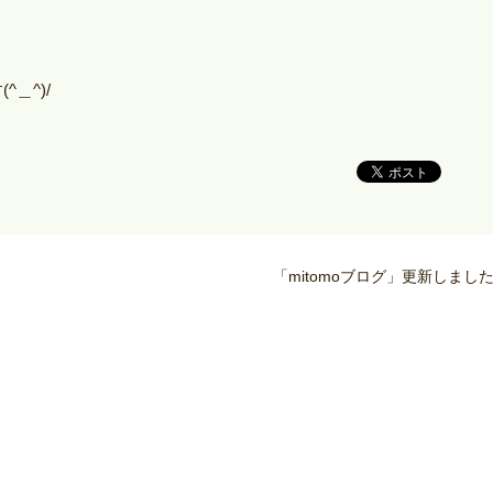
♪
＿^)/
「mitomoブログ」更新しまし