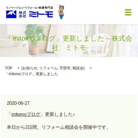
メ
「mitomoブログ」更新しました – 株式会
社 ミトモ
TOP
[
お知らせ
,
リフォーム
,
宇部市
,
相談会
]
「mitomoブログ」更新しました
2020-06-27
「
mitomoブログ
」更新しました♪
本日から2日間、リフォーム相談会を開催中です。