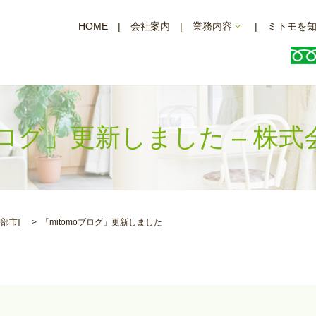
HOME
会社案内
業務内容
ミトモを
oブログ」更新しました – 株
宇部市
]
「mitomoブログ」更新しました