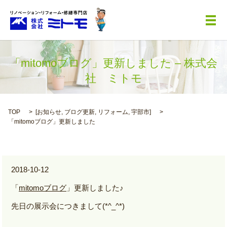
メ
「mitomoブログ」更新しました – 株式会
社 ミトモ
TOP
[
お知らせ
,
ブログ更新
,
リフォーム
,
宇部市
]
「mitomoブログ」更新しました
2018-10-12
「
mitomoブログ
」更新しました♪
先日の展示会につきまして(*^_^*)