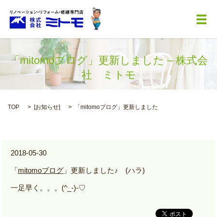
メ
「mitomoブログ」更新しました – 株式会
社 ミトモ
TOP
[
お知らせ
]
「mitomoブログ」更新しました
2018-05-30
「
mitomoブログ
」更新しました♪ (ハラ)
一足早く。。。(^_-)-♡