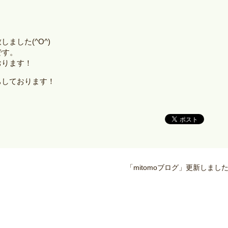
ました(^O^)
です。
おります！
ちしております！
「mitomoブログ」更新しまし