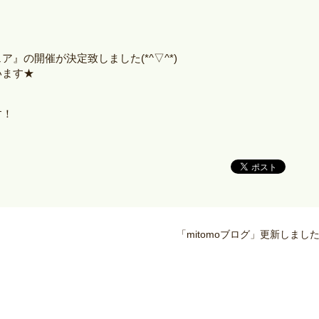
』の開催が決定致しました(*^▽^*)
います★
す！
「mitomoブログ」更新しまし