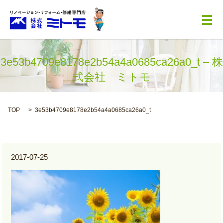
メ
3e53b4709e8178e2b54a4a0685ca26a0_t – 株
式会社 ミトモ
TOP
3e53b4709e8178e2b54a4a0685ca26a0_t
2017-07-25