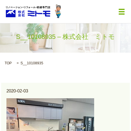
メ
S__10108935 – 株式会社 ミトモ
TOP
S__10108935
2020-02-03