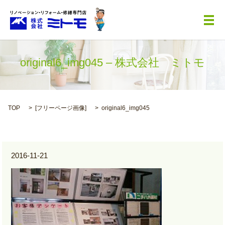
メ
original6_img045 – 株式会社 ミトモ
TOP
[
フリーページ画像
]
original6_img045
2016-11-21