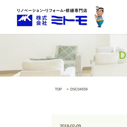
D
TOP
DSC04559
2018-02-09