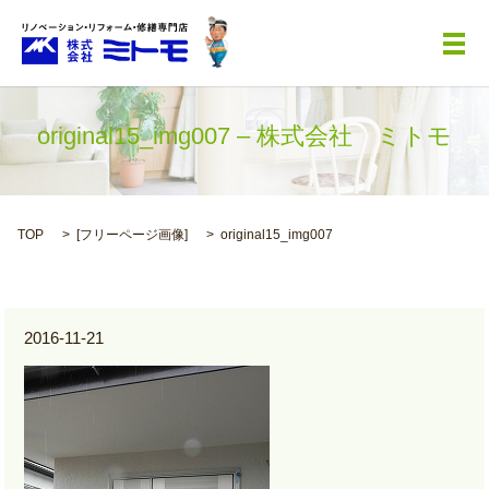
メ
original15_img007 – 株式会社 ミトモ
TOP
[
フリーページ画像
]
original15_img007
2016-11-21