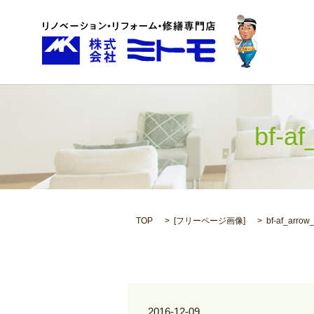
bf-
TOP
[
フリーページ画像
]
bf-af_arro
2016-12-09